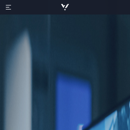
ABOUT
PRODUCT
CEO 인사말
NEWS
경영진 소개
Social Safety AI
CONTACT
연혁
· Zio-Summary
Newsroom
EXTERNAL
기술 / 특허
· ZioVIS
Notice
제품 문의
파트너 / 구축사례
· ZioKeeper
오시는 길
CV&MIP
Publications
· ZioEdge
YOUTUBE
CI
Medical AI