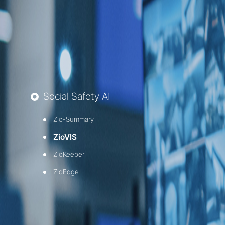
· ZioMed
· AI CDSS
· Smart Hospital
Social Safety AI
Zio-Summary
ZioVIS
ZioKeeper
ZioEdge